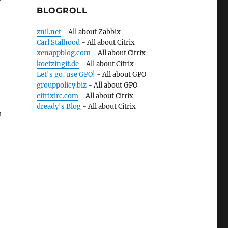
BLOGROLL
znil.net
- All about Zabbix
Carl Stalhood
- All about Citrix
xenappblog.com
- All about Citrix
koetzingit.de
- All about Citrix
Let's go, use GPO!
- All about GPO
grouppolicy.biz
- All about GPO
citrixirc.com
- All about Citrix
dready's Blog
- All about Citrix
,