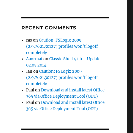
RECENT COMMENTS
ras
on
Caution: FSLogix 2009
(2.9.7621.30127) profiles won’t logoff
completely
Aaormat
on
Classic Shell 4.1.0 – Update
02.05.2014
Ian
on
Caution: FSLogix 2009
n
(2.9.7621.30127) profiles won’t logoff
completely
Paul
on
Download and install latest Office
365 via Office Deployment Tool (ODT)
Paul
on
Download and install latest Office
365 via Office Deployment Tool (ODT)
,