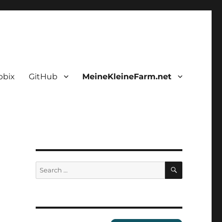
bbix
GitHub
MeineKleineFarm.net
SEARCH
Search
for: