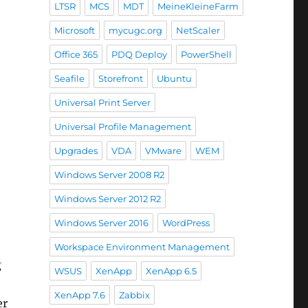
LTSR
MCS
MDT
MeineKleineFarm
Microsoft
mycugc.org
NetScaler
Office 365
PDQ Deploy
PowerShell
Seafile
Storefront
Ubuntu
Universal Print Server
Universal Profile Management
Upgrades
VDA
VMware
WEM
Windows Server 2008 R2
Windows Server 2012 R2
Windows Server 2016
WordPress
Workspace Environment Management
g
WSUS
XenApp
XenApp 6.5
XenApp 7.6
Zabbix
er