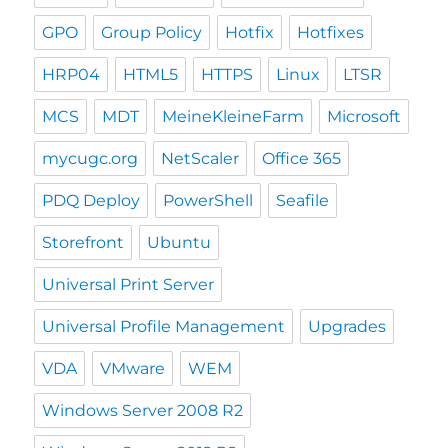
GPO
Group Policy
Hotfix
Hotfixes
HRP04
HTML5
HTTPS
Linux
LTSR
MCS
MDT
MeineKleineFarm
Microsoft
mycugc.org
NetScaler
Office 365
PDQ Deploy
PowerShell
Seafile
Storefront
Ubuntu
Universal Print Server
Universal Profile Management
Upgrades
VDA
VMware
WEM
Windows Server 2008 R2