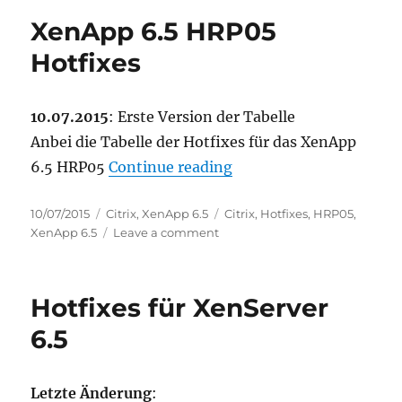
Upgrade
XenApp 6.5 HRP05
von
Storefront
Hotfixes
2.6
auf
Storefront
10.07.2015
: Erste Version der Tabelle
3.0
Anbei die Tabelle der Hotfixes für das XenApp
“XenApp 6.5 HRP05 Hot
6.5 HRP05
Continue reading
Posted
Categories
Tags
10/07/2015
Citrix
,
XenApp 6.5
Citrix
,
Hotfixes
,
HRP05
,
on
on
XenApp 6.5
Leave a comment
XenApp
6.5
HRP05
Hotfixes für XenServer
Hotfixes
6.5
Letzte Änderung
: