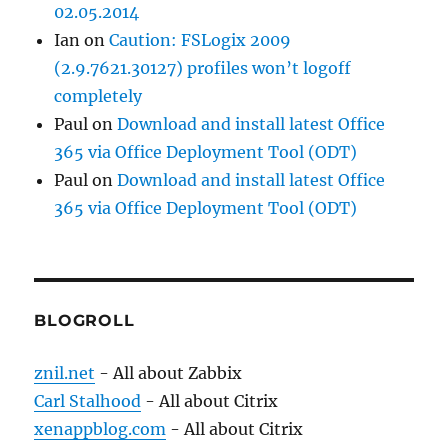
02.05.2014
Ian
on
Caution: FSLogix 2009
(2.9.7621.30127) profiles won’t logoff
completely
Paul
on
Download and install latest Office
365 via Office Deployment Tool (ODT)
Paul
on
Download and install latest Office
365 via Office Deployment Tool (ODT)
BLOGROLL
znil.net
- All about Zabbix
Carl Stalhood
- All about Citrix
xenappblog.com
- All about Citrix