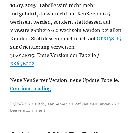
10.07.2015
: Tabelle wird nicht mehr
fortgeführt, da wir nicht auf XenServer 6.5
wechseln werden, sondern stattdessen auf
VMware vSphere 6.0 wechseln werden bei allen
Kunden. Stattdessen möchte ich auf
CTX138115
zur Orientierung verweisen.
30.01.2015: Erste Version der Tabelle /
XS65E002
Neue XenServer Version, neue Update Tabelle.
“Hotfixes für XenServer 6.5”
Continue reading
Posted
Categories
Tags
10/07/2015
Citrix
,
XenServer
Hotfixes
,
XenServer 6.5
on
on
Leave a comment
Hotfixes
für
XenServer