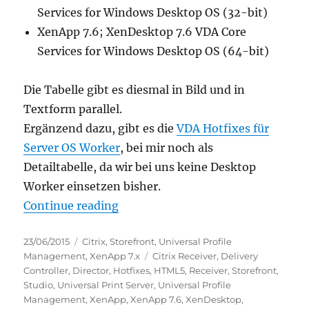
Services for Windows Desktop OS (32-bit)
XenApp 7.6; XenDesktop 7.6 VDA Core
Services for Windows Desktop OS (64-bit)
Die Tabelle gibt es diesmal in Bild und in
Textform parallel.
Ergänzend dazu, gibt es die
VDA Hotfixes für
Server OS Worker
, bei mir noch als
Detailtabelle, da wir bei uns keine Desktop
Worker einsetzen bisher.
“XenApp / XenDesktop 7.6 Compo
Continue reading
Posted
Categories
23/06/2015
Citrix
,
Storefront
,
Universal Profile
on
Tags
Management
,
XenApp 7.x
Citrix Receiver
,
Delivery
Controller
,
Director
,
Hotfixes
,
HTML5
,
Receiver
,
Storefront
,
Studio
,
Universal Print Server
,
Universal Profile
Management
,
XenApp
,
XenApp 7.6
,
XenDesktop
,