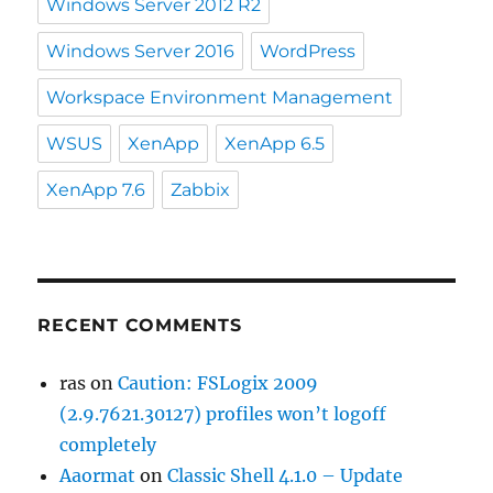
Windows Server 2012 R2
Windows Server 2016
WordPress
Workspace Environment Management
WSUS
XenApp
XenApp 6.5
XenApp 7.6
Zabbix
RECENT COMMENTS
ras
on
Caution: FSLogix 2009
(2.9.7621.30127) profiles won’t logoff
completely
Aaormat
on
Classic Shell 4.1.0 – Update