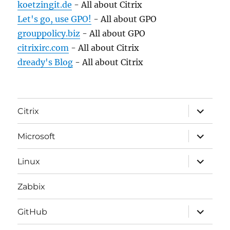
koetzingit.de
- All about Citrix
Let's go, use GPO!
- All about GPO
grouppolicy.biz
- All about GPO
citrixirc.com
- All about Citrix
dready's Blog
- All about Citrix
expand
Citrix
child
menu
expand
Microsoft
child
menu
expand
Linux
child
menu
Zabbix
expand
GitHub
child
menu