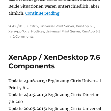
Beide Situationen waren unterschiedlich, aber
“Achtung! Hotfix Rollup P
ähnlich.
Continue reading
Posted
Categories
26/06/2015
Citrix
,
Universal Print Server
,
XenApp 6.5
,
on
Tags
XenApp 7.x
Hotfixes
,
Universal Print Server
,
XenApp 6.5
on
2 Comments
Achtung!
Hotfix
Rollup
XenApp / XenDesktop 7.6
Pack
5
Components
Breaks
Universal
Printserver
Update 23.06.2015:
Ergänzung Citrix Universal
7.6
Print 7.6.2
Update 24.05.2015:
Ergänzung Citrix Director
7.6.200
Update 20.05.2015:
Ergänzung Citrix Universal