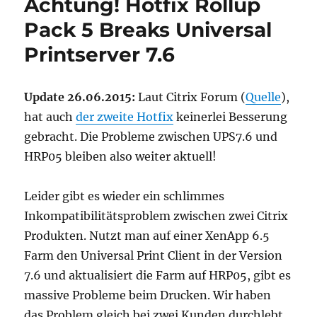
Achtung! Hotfix Rollup
6.5
Pack 5 Breaks Universal
Printserver 7.6
Update 26.06.2015:
Laut Citrix Forum (
Quelle
),
hat auch
der zweite Hotfix
keinerlei Besserung
gebracht. Die Probleme zwischen UPS7.6 und
HRP05 bleiben also weiter aktuell!
Leider gibt es wieder ein schlimmes
Inkompatibilitätsproblem zwischen zwei Citrix
Produkten. Nutzt man auf einer XenApp 6.5
Farm den Universal Print Client in der Version
7.6 und aktualisiert die Farm auf HRP05, gibt es
massive Probleme beim Drucken. Wir haben
das Problem gleich bei zwei Kunden durchlebt.