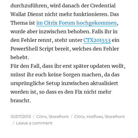
durchzuführen, wird danach der Credential
Wallat Dienst nicht mehr funktionieren. Das
Thema ist
im Citrix Forum hochgekommen
,
wurde aber inzwischen behoben. Falls ihr in
den Fehler rennt, steht unter
CTX201553
ein
PowerShell Script bereit, welches den Fehler
behebt.
Für den Fall, dass ihr erst später updaten wollt,
müsst ihr euch keine Sorgen machen, da das
ursprüngliche Setup inzwischen aktualisiert
worden ist, so dass es den Fix nicht mehr
braucht.
Posted
Categories
Tags
10/07/2015
Citrix
,
Storefront
Citrix
,
Hotfixes
,
Storefront
on
on
Leave a comment
Fehler
beim