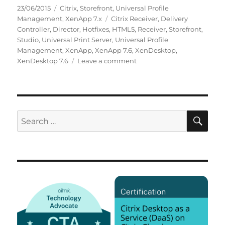
Posted
Categories
23/06/2015
Citrix
,
Storefront
,
Universal Profile
on
Tags
Management
,
XenApp 7.x
Citrix Receiver
,
Delivery
Controller
,
Director
,
Hotfixes
,
HTML5
,
Receiver
,
Storefront
,
Studio
,
Universal Print Server
,
Universal Profile
Management
,
XenApp
,
XenApp 7.6
,
XenDesktop
,
on
XenDesktop 7.6
Leave a comment
XenApp
/
XenDesktop
7.6
Components
SE
Search
for: