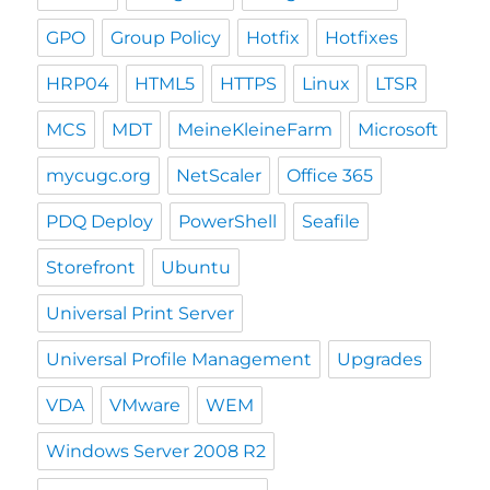
GPO
Group Policy
Hotfix
Hotfixes
HRP04
HTML5
HTTPS
Linux
LTSR
MCS
MDT
MeineKleineFarm
Microsoft
mycugc.org
NetScaler
Office 365
PDQ Deploy
PowerShell
Seafile
Storefront
Ubuntu
Universal Print Server
Universal Profile Management
Upgrades
VDA
VMware
WEM
Windows Server 2008 R2