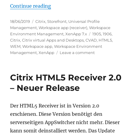
“New Citrix Software as of June 
Continue reading
Posted
Categories
18/06/2019
Citrix
,
Storefront
,
Universal Profile
on
Management
,
Workspace app (receiver)
,
Workspace
Tags
Environment Management
,
XenApp 7.x
1905
,
1906
,
Citrix
,
Citrix virtual Apps and Desktops
,
CVAD
,
HTML5
,
WEM
,
Workspace app
,
Workspace Environment
on
Management
,
XenApp
Leave a comment
New
Citrix
Software
Citrix HTML5 Receiver 2.0
as
of
– Neuer Release
June
2019:
CVAD
Der HTML5 Receiver ist in Version 2.0
1906,
erschienen. Diese Version benötigt den
WEM
1906
serverseitigen AppSwitcher nicht mehr. Dieser
and
kann somit deinstalliert werden. Das Update