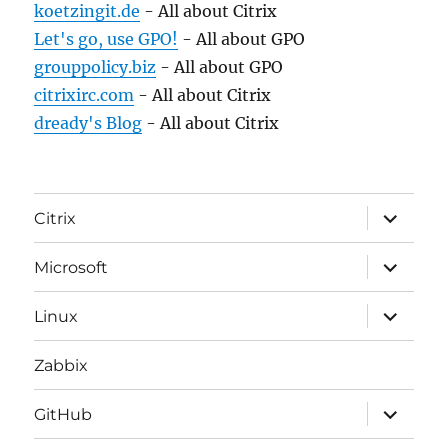
koetzingit.de
- All about Citrix
Let's go, use GPO!
- All about GPO
grouppolicy.biz
- All about GPO
citrixirc.com
- All about Citrix
dready's Blog
- All about Citrix
expand
Citrix
child
menu
expand
Microsoft
child
menu
expand
Linux
child
menu
Zabbix
expand
GitHub
child
menu