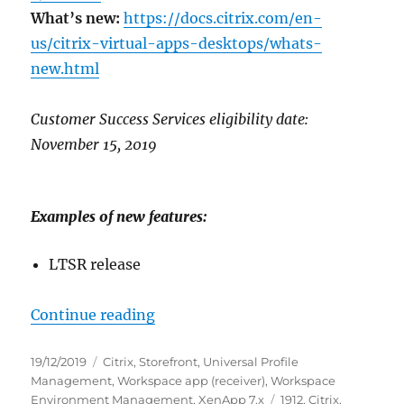
What’s new:
https://docs.citrix.com/en-
us/citrix-virtual-apps-desktops/whats-
new.html
Customer Success Services eligibility date:
November 15, 2019
Examples of new features:
LTSR release
“New Citrix Software as of Decem
Continue reading
Posted
Categories
19/12/2019
Citrix
,
Storefront
,
Universal Profile
on
Management
,
Workspace app (receiver)
,
Workspace
Tags
Environment Management
,
XenApp 7.x
1912
,
Citrix
,