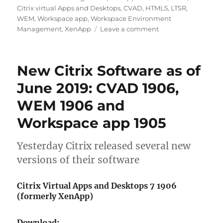
Citrix virtual Apps and Desktops
,
CVAD
,
HTML5
,
LTSR
,
WEM
,
Workspace app
,
Workspace Environment
on
Management
,
XenApp
Leave a comment
New
Citrix
Software
New Citrix Software as of
as
of
June 2019: CVAD 1906,
December
WEM 1906 and
2019:
CVAD
Workspace app 1905
1912
(LTSR),
WEM
Yesterday Citrix released several new
1912
versions of their software
and
Workspace
Citrix Virtual Apps and Desktops 7 1906
app
(formerly XenApp)
1911
Download: