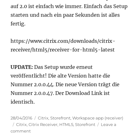
Workspace
auf 2.0 ist einfach wie immer. Einfach das Setup
app
1905
starten und nach ein paar Sekunden ist alles
fertig.
https://www.citrix.com/downloads/citrix-
receiver/html5/receiver-for-html5-latest
UPDATE:
Das Setup wurde erneut
veröffentlicht! Die alte Version hatte die
Nummer 2.0.0.44. Die neue Version trägt die
Nummer 2.0.0.47. Der Download Link ist
identisch.
Posted
Categories
28/04/2016
Citrix
,
Storefront
,
Workspace app (receiver)
on
Tags
Citrix
,
Citrix Receiver
,
HTML5
,
Storefront
Leave a
on
comment
Citrix