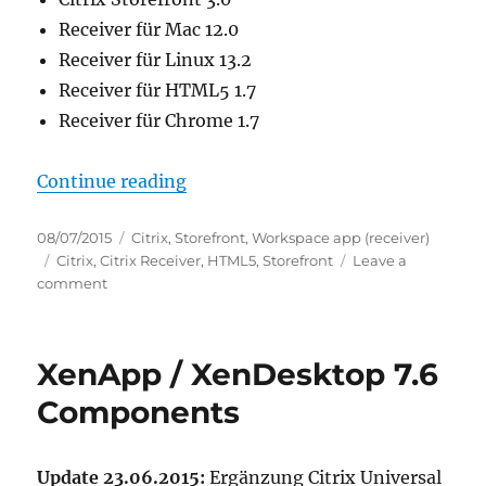
Receiver für Mac 12.0
Receiver für Linux 13.2
Receiver für HTML5 1.7
Receiver für Chrome 1.7
“Citrix Receiver 4.3 und StoreFron
Continue reading
Posted
Categories
08/07/2015
Citrix
,
Storefront
,
Workspace app (receiver)
on
Tags
Citrix
,
Citrix Receiver
,
HTML5
,
Storefront
Leave a
on
comment
Citrix
Receiver
4.3
XenApp / XenDesktop 7.6
und
StoreFront
Components
3.0
Technology
Preview
Update 23.06.2015:
Ergänzung Citrix Universal