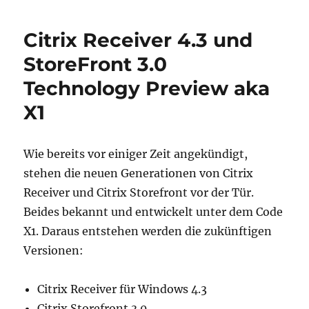
HTML5
Receiver
Citrix Receiver 4.3 und
2.0
–
StoreFront 3.0
Neuer
Technology Preview aka
Release
X1
Wie bereits vor einiger Zeit angekündigt,
stehen die neuen Generationen von Citrix
Receiver und Citrix Storefront vor der Tür.
Beides bekannt und entwickelt unter dem Code
X1. Daraus entstehen werden die zukünftigen
Versionen:
Citrix Receiver für Windows 4.3
Citrix Storefront 3.0