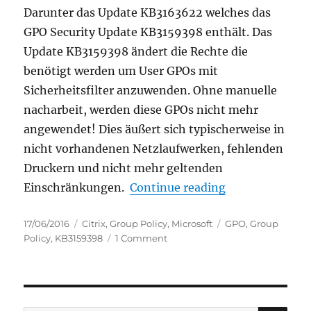
Darunter das Update KB3163622 welches das
GPO Security Update KB3159398 enthält. Das
Update KB3159398 ändert die Rechte die
benötigt werden um User GPOs mit
Sicherheitsfilter anzuwenden. Ohne manuelle
nacharbeit, werden diese GPOs nicht mehr
angewendet! Dies äußert sich typischerweise in
nicht vorhandenen Netzlaufwerken, fehlenden
Druckern und nicht mehr geltenden
“Patch Tuesday
Einschränkungen.
Continue reading
Posted
Categories
Tags
17/06/2016
Citrix
,
Group Policy
,
Microsoft
GPO
,
Group
on
on
Policy
,
KB3159398
1 Comment
Patch
Tuesday
–
KB3159398
breaks