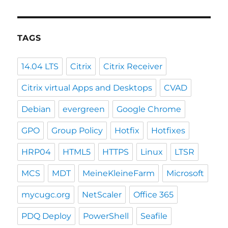
TAGS
14.04 LTS
Citrix
Citrix Receiver
Citrix virtual Apps and Desktops
CVAD
Debian
evergreen
Google Chrome
GPO
Group Policy
Hotfix
Hotfixes
HRP04
HTML5
HTTPS
Linux
LTSR
MCS
MDT
MeineKleineFarm
Microsoft
mycugc.org
NetScaler
Office 365
PDQ Deploy
PowerShell
Seafile