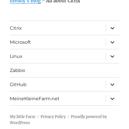
dready's Blog
- All about Citrix
expand
Citrix
child
menu
expand
Microsoft
child
menu
expand
Linux
child
menu
Zabbix
expand
GitHub
child
menu
expand
MeineKleineFarm.net
child
menu
My little Farm
Privacy Policy
Proudly powered by
WordPress