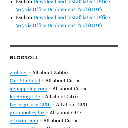
Paul
on
Download and install latest Office
365 via Office Deployment Tool (ODT)
Paul
on
Download and install latest Office
365 via Office Deployment Tool (ODT)
BLOGROLL
znil.net
- All about Zabbix
Carl Stalhood
- All about Citrix
xenappblog.com
- All about Citrix
koetzingit.de
- All about Citrix
Let's go, use GPO!
- All about GPO
grouppolicy.biz
- All about GPO
citrixirc.com
- All about Citrix