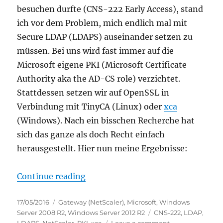
besuchen durfte (CNS-222 Early Access), stand
ich vor dem Problem, mich endlich mal mit
Secure LDAP (LDAPS) auseinander setzen zu
müssen. Bei uns wird fast immer auf die
Microsoft eigene PKI (Microsoft Certificate
Authority aka the AD-CS role) verzichtet.
Stattdessen setzen wir auf OpenSSL in
Verbindung mit TinyCA (Linux) oder
xca
(Windows). Nach ein bisschen Recherche hat
sich das ganze als doch Recht einfach
herausgestellt. Hier nun meine Ergebnisse:
“HowTo: Enable LDAP over SSL with
Continue reading
Posted
Categories
17/05/2016
Gateway (NetScaler)
,
Microsoft
,
Windows
on
Tags
Server 2008 R2
,
Windows Server 2012 R2
CNS-222
,
LDAP
,
on