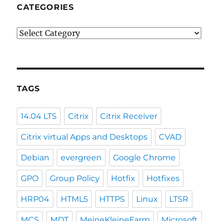
CATEGORIES
Categories
TAGS
14.04 LTS
Citrix
Citrix Receiver
Citrix virtual Apps and Desktops
CVAD
Debian
evergreen
Google Chrome
GPO
Group Policy
Hotfix
Hotfixes
HRP04
HTML5
HTTPS
Linux
LTSR
MCS
MDT
MeineKleineFarm
Microsoft