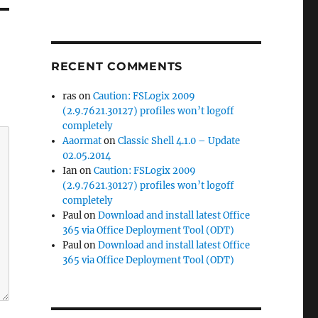
RECENT COMMENTS
ras
on
Caution: FSLogix 2009
(2.9.7621.30127) profiles won’t logoff
completely
Aaormat
on
Classic Shell 4.1.0 – Update
02.05.2014
Ian
on
Caution: FSLogix 2009
(2.9.7621.30127) profiles won’t logoff
completely
Paul
on
Download and install latest Office
365 via Office Deployment Tool (ODT)
Paul
on
Download and install latest Office
365 via Office Deployment Tool (ODT)