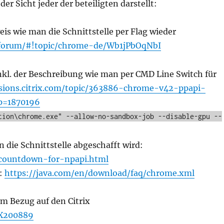
r Sicht jeder der beteiligten darstellt:
s wie man die Schnittstelle per Flag wieder
/forum/#!topic/chrome-de/Wb1jPbOqNbI
nkl. der Beschreibung wie man per CMD Line Switch für
ssions.citrix.com/topic/363886-chrome-v42-ppapi-
p=1870196
tion\chrome.exe" --allow-no-sandbox-job --disable-gpu --
 die Schnittstelle abgeschafft wird:
-countdown-for-npapi.html
n:
https://java.com/en/download/faq/chrome.xml
im Bezug auf den Citrix
CTX200889