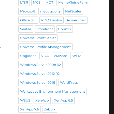
LTSR
MCS
MDT
MeineKleineFarm
Microsoft
mycugc.org
NetScaler
Office 365
PDQ Deploy
PowerShell
Seafile
Storefront
Ubuntu
Universal Print Server
Universal Profile Management
f
r
Upgrades
VDA
VMware
WEM
Windows Server 2008 R2
Windows Server 2012 R2
Windows Server 2016
WordPress
Workspace Environment Management
WSUS
XenApp
XenApp 6.5
XenApp 7.6
Zabbix