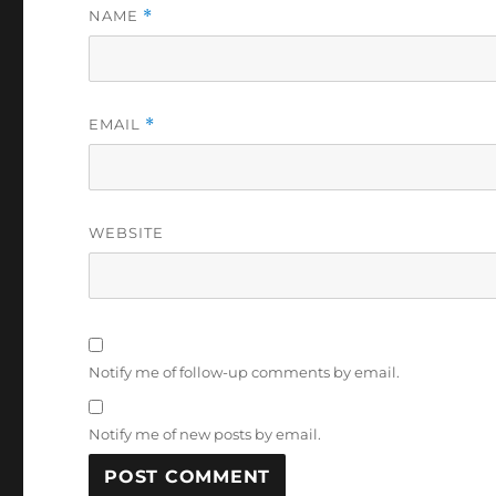
NAME
*
EMAIL
*
WEBSITE
Notify me of follow-up comments by email.
Notify me of new posts by email.