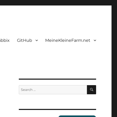
abbix
GitHub
MeineKleineFarm.net
SEARCH
Search
for: