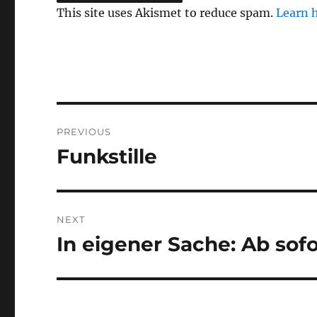
This site uses Akismet to reduce spam.
Learn 
Post
PREVIOUS
navigation
Funkstille
Previous
post:
NEXT
In eigener Sache: Ab sof
Next
post: