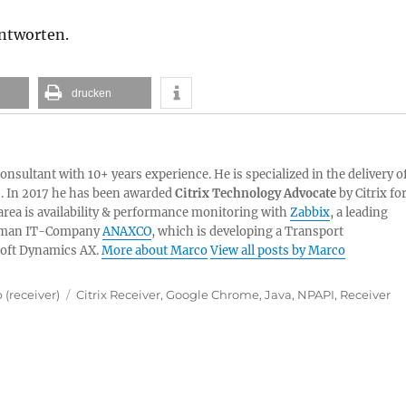
antworten.
drucken
sultant with 10+ years experience. He is specialized in the delivery o
. In 2017 he has been awarded
Citrix Technology Advocate
by Citrix fo
 area is availability & performance monitoring with
Zabbix
, a leading
German IT-Company
ANAXCO
, which is developing a Transport
oft Dynamics AX.
More about Marco
View all posts by Marco
Tags
(receiver)
Citrix Receiver
,
Google Chrome
,
Java
,
NPAPI
,
Receiver