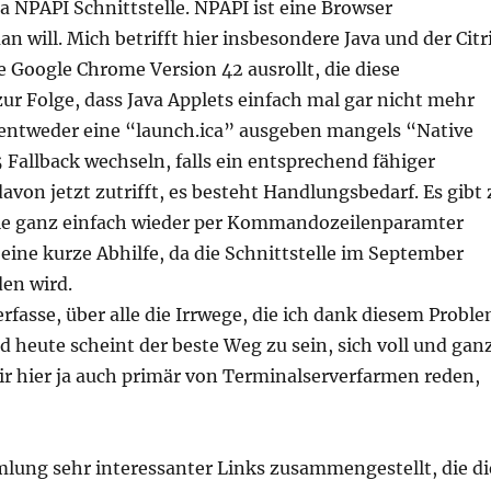
a NPAPI Schnittstelle. NPAPI ist eine Browser
n will. Mich betrifft hier insbesondere Java und der Citr
die Google Chrome Version 42 ausrollt, die diese
 zur Folge, dass Java Applets einfach mal gar nicht mehr
entweder eine “launch.ica” ausgeben mangels “Native
 Fallback wechseln, falls ein entsprechend fähiger
avon jetzt zutrifft, es besteht Handlungsbedarf. Es gibt 
lle ganz einfach wieder per Kommandozeilenparamter
 eine kurze Abhilfe, da die Schnittstelle im September
en wird.
erfasse, über alle die Irrwege, die ich dank diesem Probl
d heute scheint der beste Weg zu sein, sich voll und gan
ir hier ja auch primär von Terminalserverfarmen reden,
lung sehr interessanter Links zusammengestellt, die di