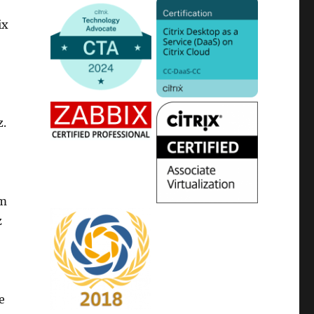
ix
z.
em
z
e