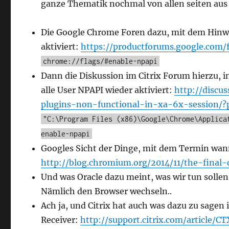
ganze Thematik nochmal von allen seiten aus de
Die Google Chrome Foren dazu, mit dem Hinwei
aktiviert:
https://productforums.google.com
chrome://flags/#enable-npapi
Dann die Diskussion im Citrix Forum hierzu, i
alle User NPAPI wieder aktiviert:
http://discu
plugins-non-functional-in-xa-6x-session/?
"C:\Program Files (x86)\Google\Chrome\Applica
enable-npapi
Googles Sicht der Dinge, mit dem Termin wann
http://blog.chromium.org/2014/11/the-final
Und was Oracle dazu meint, was wir tun solle
Nämlich den Browser wechseln..
Ach ja, und Citrix hat auch was dazu zu sagen 
Receiver:
http://support.citrix.com/article/