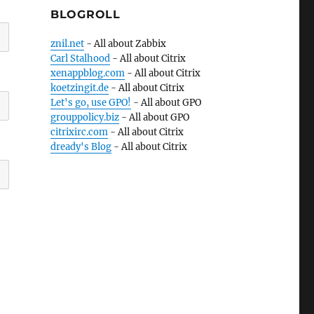
BLOGROLL
znil.net
- All about Zabbix
Carl Stalhood
- All about Citrix
xenappblog.com
- All about Citrix
koetzingit.de
- All about Citrix
Let's go, use GPO!
- All about GPO
grouppolicy.biz
- All about GPO
citrixirc.com
- All about Citrix
dready's Blog
- All about Citrix