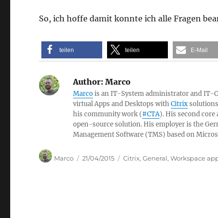
So, ich hoffe damit konnte ich alle Fragen be
teilen
teilen
E-Mail
Author:
Marco
Marco
is an IT-System administrator and IT-Con
virtual Apps and Desktops with
Citrix
solutions
his community work (
#CTA
). His second core
open-source solution. His employer is the 
Management Software (TMS) based on Micros
Author
Posted
Categories
Marco
21/04/2015
Citrix
,
General
,
Workspace app 
on