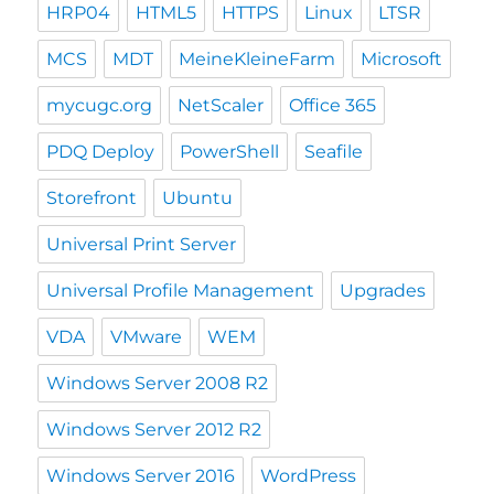
HRP04
HTML5
HTTPS
Linux
LTSR
MCS
MDT
MeineKleineFarm
Microsoft
mycugc.org
NetScaler
Office 365
PDQ Deploy
PowerShell
Seafile
Storefront
Ubuntu
Universal Print Server
Universal Profile Management
Upgrades
VDA
VMware
WEM
Windows Server 2008 R2
Windows Server 2012 R2
Windows Server 2016
WordPress