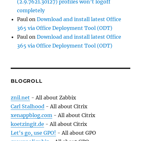
(2.9.7621.30127) profiles won’t logoff
completely
Paul
on
Download and install latest Office
365 via Office Deployment Tool (ODT)
Paul
on
Download and install latest Office
365 via Office Deployment Tool (ODT)
BLOGROLL
znil.net
- All about Zabbix
Carl Stalhood
- All about Citrix
xenappblog.com
- All about Citrix
koetzingit.de
- All about Citrix
Let's go, use GPO!
- All about GPO