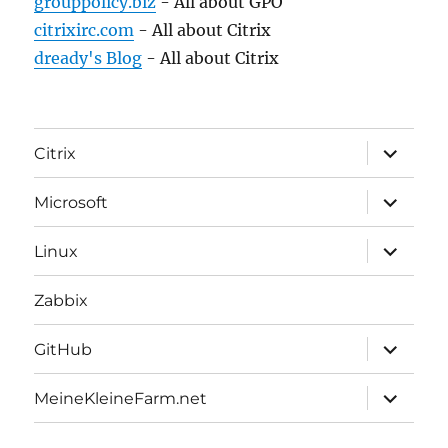
grouppolicy.biz
- All about GPO
citrixirc.com
- All about Citrix
dready's Blog
- All about Citrix
expand
Citrix
child
menu
expand
Microsoft
child
menu
expand
Linux
child
menu
Zabbix
expand
GitHub
child
menu
expand
MeineKleineFarm.net
child
menu