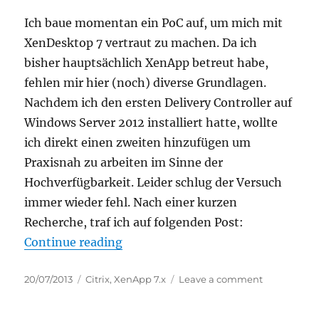
Ich baue momentan ein PoC auf, um mich mit
XenDesktop 7 vertraut zu machen. Da ich
bisher hauptsächlich XenApp betreut habe,
fehlen mir hier (noch) diverse Grundlagen.
Nachdem ich den ersten Delivery Controller auf
Windows Server 2012 installiert hatte, wollte
ich direkt einen zweiten hinzufügen um
Praxisnah zu arbeiten im Sinne der
Hochverfügbarkeit. Leider schlug der Versuch
immer wieder fehl. Nach einer kurzen
Recherche, traf ich auf folgenden Post:
“XenDesktop 7: Erweiterung der Fa
Continue reading
Posted
Categories
on
20/07/2013
Citrix
,
XenApp 7.x
Leave a comment
on
XenDeskto
7: