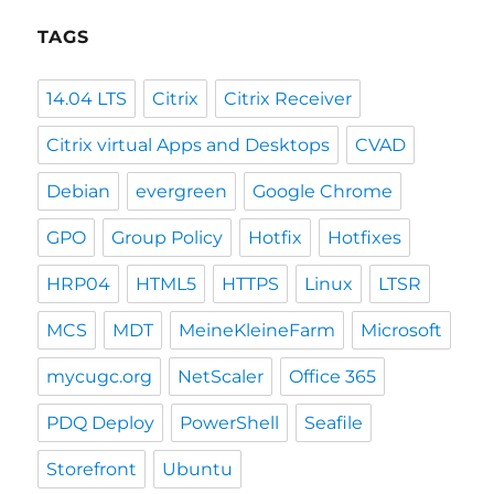
TAGS
14.04 LTS
Citrix
Citrix Receiver
Citrix virtual Apps and Desktops
CVAD
Debian
evergreen
Google Chrome
GPO
Group Policy
Hotfix
Hotfixes
HRP04
HTML5
HTTPS
Linux
LTSR
MCS
MDT
MeineKleineFarm
Microsoft
mycugc.org
NetScaler
Office 365
PDQ Deploy
PowerShell
Seafile
Storefront
Ubuntu