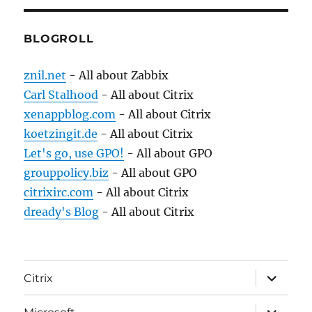
BLOGROLL
znil.net
- All about Zabbix
Carl Stalhood
- All about Citrix
xenappblog.com
- All about Citrix
koetzingit.de
- All about Citrix
Let's go, use GPO!
- All about GPO
grouppolicy.biz
- All about GPO
citrixirc.com
- All about Citrix
dready's Blog
- All about Citrix
expand
Citrix
child
menu
expand