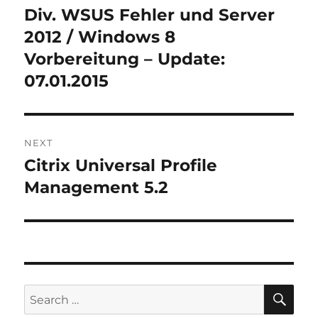
navigation
Div. WSUS Fehler und Server
Previous
post:
2012 / Windows 8
Vorbereitung – Update:
07.01.2015
NEXT
Citrix Universal Profile
Next
post:
Management 5.2
SE
Search
for: