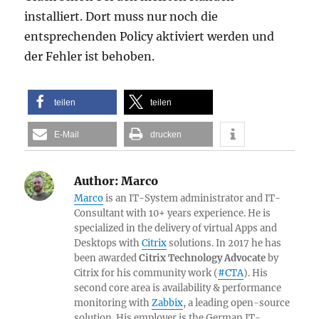
installiert. Dort muss nur noch die
entsprechenden Policy aktiviert werden und
der Fehler ist behoben.
teilen
teilen
E-Mail
drucken
Author:
Marco
Marco
is an IT-System administrator and IT-
Consultant with 10+ years experience. He is
specialized in the delivery of virtual Apps and
Desktops with
Citrix
solutions. In 2017 he has
been awarded
Citrix Technology Advocate
by
Citrix for his community work (
#CTA
). His
second core area is availability & performance
monitoring with
Zabbix
, a leading open-source
solution. His employer is the German IT-