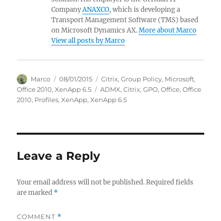
Company
ANAXCO
, which is developing a
Transport Management Software (TMS) based
on Microsoft Dynamics AX.
More about Marco
View all posts by Marco
Author
Posted
Categories
Marco
08/01/2015
Citrix
,
Group Policy
,
Microsoft
,
on
Tags
Office 2010
,
XenApp 6.5
ADMX
,
Citrix
,
GPO
,
Office
,
Office
2010
,
Profiles
,
XenApp
,
XenApp 6.5
Leave a Reply
Your email address will not be published.
Required fields
are marked
*
COMMENT
*