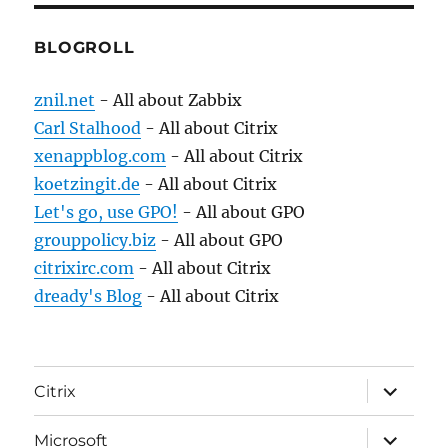
BLOGROLL
znil.net
- All about Zabbix
Carl Stalhood
- All about Citrix
xenappblog.com
- All about Citrix
koetzingit.de
- All about Citrix
Let's go, use GPO!
- All about GPO
grouppolicy.biz
- All about GPO
citrixirc.com
- All about Citrix
dready's Blog
- All about Citrix
expand
Citrix
child
menu
expand
Microsoft