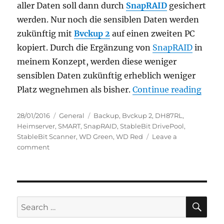
aller Daten soll dann durch
SnapRAID
gesichert
werden. Nur noch die sensiblen Daten werden
zukünftig mit
Bvckup 2
auf einen zweiten PC
kopiert. Durch die Ergänzung von
SnapRAID
in
meinem Konzept, werden diese weniger
sensiblen Daten zukünftig erheblich weniger
“Mein
Platz wegnehmen als bisher.
Continue reading
Posted
Categories
Tags
28/01/2016
General
Backup
,
Bvckup 2
,
DH87RL
,
on
Heimserver
,
SMART
,
SnapRAID
,
StableBit DrivePool
,
StableBit Scanner
,
WD Green
,
WD Red
Leave a
on
comment
Mein
Heimserver
Teil
1:
Der
SE
Search
Status
for:
quo