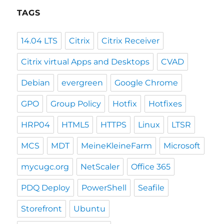
TAGS
14.04 LTS
Citrix
Citrix Receiver
Citrix virtual Apps and Desktops
CVAD
Debian
evergreen
Google Chrome
GPO
Group Policy
Hotfix
Hotfixes
HRP04
HTML5
HTTPS
Linux
LTSR
MCS
MDT
MeineKleineFarm
Microsoft
mycugc.org
NetScaler
Office 365
PDQ Deploy
PowerShell
Seafile
Storefront
Ubuntu