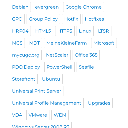
Debian
evergreen
Google Chrome
GPO
Group Policy
Hotfix
Hotfixes
HRP04
HTML5
HTTPS
Linux
LTSR
MCS
MDT
MeineKleineFarm
Microsoft
mycugc.org
NetScaler
Office 365
PDQ Deploy
PowerShell
Seafile
Storefront
Ubuntu
Universal Print Server
Universal Profile Management
Upgrades
VDA
VMware
WEM
Windows Server 2008 R2