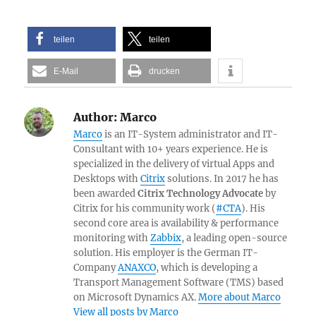
teilen
teilen
E-Mail
drucken
Author:
Marco
Marco
is an IT-System administrator and IT-
Consultant with 10+ years experience. He is
specialized in the delivery of virtual Apps and
Desktops with
Citrix
solutions. In 2017 he has
been awarded
Citrix Technology Advocate
by
Citrix for his community work (
#CTA
). His
second core area is availability & performance
monitoring with
Zabbix
, a leading open-source
solution. His employer is the German IT-
Company
ANAXCO
, which is developing a
Transport Management Software (TMS) based
on Microsoft Dynamics AX.
More about Marco
View all posts by Marco