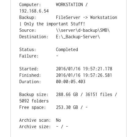
Computer:      WORKSTATION / 
192.168.6.54

Backup:        FileServer -> Workstation 
| Only the important Stuff!

Source:        \\server\d-backup\SMB\

Destination:   E:\_Backup-Server\

Status:        Completed

Failure:       -

Started:       2016/01/16 19:57:21.178

Finished:      2016/01/16 19:57:26.581

Duration:      00:00:05.403

Backup size:   288.66 GB / 36151 files / 
5092 folders

Free space:    253.30 GB / -

Archive scan:  No

Archive size:  - / -
