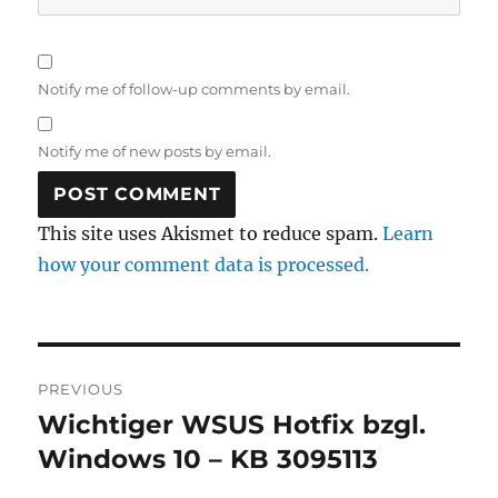
Notify me of follow-up comments by email.
Notify me of new posts by email.
This site uses Akismet to reduce spam.
Learn
how your comment data is processed.
Post
PREVIOUS
navigation
Wichtiger WSUS Hotfix bzgl.
Previous
post:
Windows 10 – KB 3095113