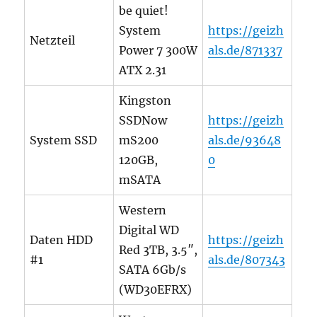
be quiet!
System
https://geizh
Netzteil
Power 7 300W
als.de/871337
ATX 2.31
Kingston
SSDNow
https://geizh
System SSD
mS200
als.de/93648
120GB,
0
mSATA
Western
Digital WD
Daten HDD
https://geizh
Red 3TB, 3.5″,
#1
als.de/807343
SATA 6Gb/s
(WD30EFRX)