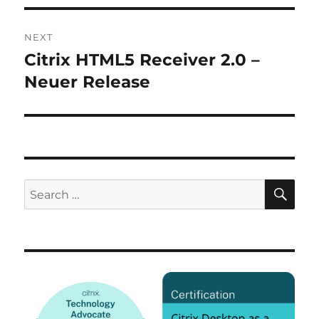
NEXT
Citrix HTML5 Receiver 2.0 –
Next
post:
Neuer Release
SE
Search
for: