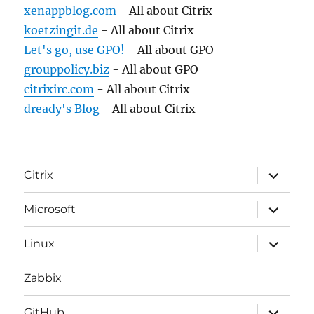
xenappblog.com
- All about Citrix
koetzingit.de
- All about Citrix
Let's go, use GPO!
- All about GPO
grouppolicy.biz
- All about GPO
citrixirc.com
- All about Citrix
dready's Blog
- All about Citrix
expand
Citrix
child
menu
expand
Microsoft
child
menu
expand
Linux
child
menu
Zabbix
expand
GitHub