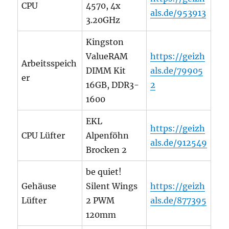
CPU
4570, 4x
als.de/953913
3.20GHz
Kingston
ValueRAM
https://geizh
Arbeitsspeich
DIMM Kit
als.de/79905
er
16GB, DDR3-
2
1600
EKL
https://geizh
CPU Lüfter
Alpenföhn
als.de/912549
Brocken 2
be quiet!
Gehäuse
Silent Wings
https://geizh
Lüfter
2 PWM
als.de/877395
120mm