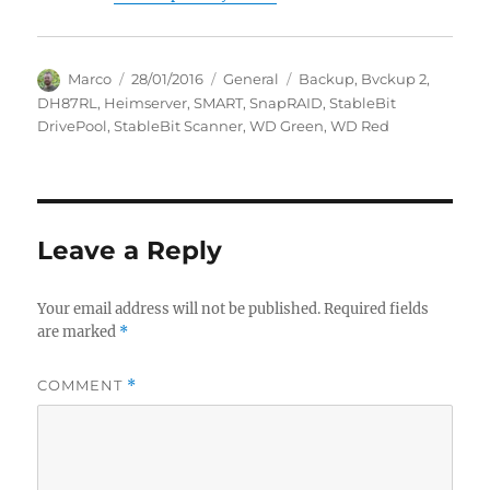
Author
Posted
Categories
Tags
Marco
28/01/2016
General
Backup
,
Bvckup 2
,
on
DH87RL
,
Heimserver
,
SMART
,
SnapRAID
,
StableBit
DrivePool
,
StableBit Scanner
,
WD Green
,
WD Red
Leave a Reply
Your email address will not be published.
Required fields
are marked
*
COMMENT
*