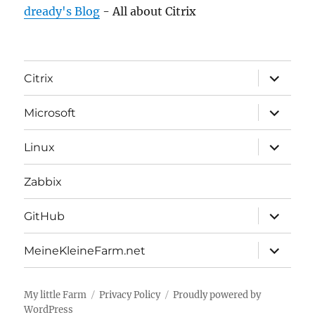
dready's Blog
- All about Citrix
expand
Citrix
child
menu
expand
Microsoft
child
menu
expand
Linux
child
menu
Zabbix
expand
GitHub
child
menu
expand
MeineKleineFarm.net
child
menu
My little Farm
Privacy Policy
Proudly powered by
WordPress