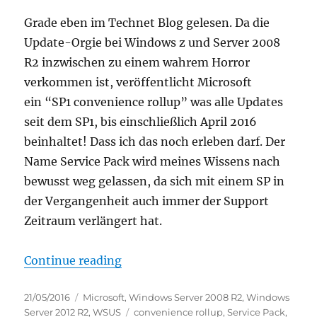
Grade eben im Technet Blog gelesen. Da die
Update-Orgie bei Windows z und Server 2008
R2 inzwischen zu einem wahrem Horror
verkommen ist, veröffentlicht Microsoft
ein “SP1 convenience rollup” was alle Updates
seit dem SP1, bis einschließlich April 2016
beinhaltet! Dass ich das noch erleben darf. Der
Name Service Pack wird meines Wissens nach
bewusst weg gelassen, da sich mit einem SP in
der Vergangenheit auch immer der Support
Zeitraum verlängert hat.
“Update: Microsoft veröffentlicht 
Continue reading
Posted
Categories
21/05/2016
Microsoft
,
Windows Server 2008 R2
,
Windows
on
Tags
Server 2012 R2
,
WSUS
convenience rollup
,
Service Pack
,