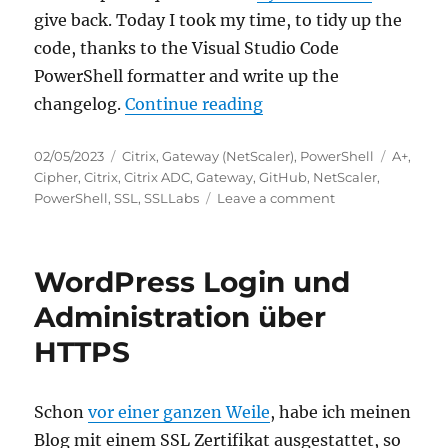
give back. Today I took my time, to tidy up the
code, thanks to the Visual Studio Code
PowerShell formatter and write up the
“Scoring an A+ at SSLL
changelog.
Continue reading
Posted
Categories
Tags
02/05/2023
Citrix
,
Gateway (NetScaler)
,
PowerShell
A+
,
on
Cipher
,
Citrix
,
Citrix ADC
,
Gateway
,
GitHub
,
NetScaler
,
on
PowerShell
,
SSL
,
SSLLabs
Leave a comment
Scoring
an
A+
WordPress Login und
at
SSLLabs.com
Administration über
with
HTTPS
Citrix
NetScaler
–
Q2
Schon
vor einer ganzen Weile
, habe ich meinen
2023
Blog mit einem SSL Zertifikat ausgestattet, so