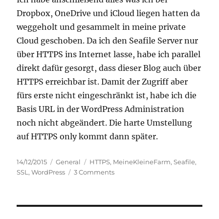
Dropbox, OneDrive und iCloud liegen hatten da
weggeholt und gesammelt in meine private
Cloud geschoben. Da ich den Seafile Server nur
über HTTPS ins Internet lasse, habe ich parallel
direkt dafür gesorgt, dass dieser Blog auch über
HTTPS erreichbar ist. Damit der Zugriff aber
fürs erste nicht eingeschränkt ist, habe ich die
Basis URL in der WordPress Administration
noch nicht abgeändert. Die harte Umstellung
auf HTTPS only kommt dann später.
Posted
Categories
Tags
14/12/2015
General
HTTPS
,
MeineKleineFarm
,
Seafile
,
on
on
SSL
,
WordPress
3 Comments
In
eigener
Sache:
Jetzt