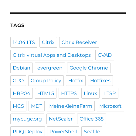
TAGS
14.04 LTS
Citrix
Citrix Receiver
Citrix virtual Apps and Desktops
CVAD
Debian
evergreen
Google Chrome
GPO
Group Policy
Hotfix
Hotfixes
HRP04
HTML5
HTTPS
Linux
LTSR
MCS
MDT
MeineKleineFarm
Microsoft
mycugc.org
NetScaler
Office 365
PDQ Deploy
PowerShell
Seafile