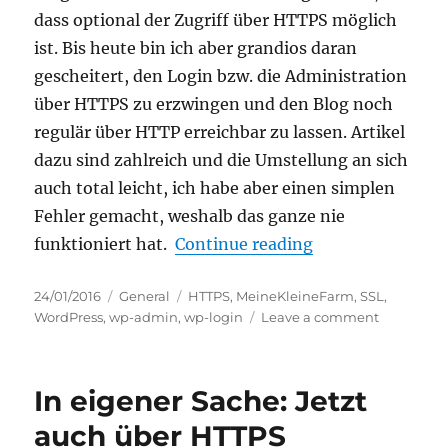
update
dass optional der Zugriff über HTTPS möglich
ist. Bis heute bin ich aber grandios daran
gescheitert, den Login bzw. die Administration
über HTTPS zu erzwingen und den Blog noch
regulär über HTTP erreichbar zu lassen. Artikel
dazu sind zahlreich und die Umstellung an sich
auch total leicht, ich habe aber einen simplen
Fehler gemacht, weshalb das ganze nie
“WordPress Logi
funktioniert hat.
Continue reading
Posted
Categories
Tags
24/01/2016
General
HTTPS
,
MeineKleineFarm
,
SSL
,
on
on
WordPress
,
wp-admin
,
wp-login
Leave a comment
WordPress
Login
und
In eigener Sache: Jetzt
Administr
über
auch über HTTPS
HTTPS