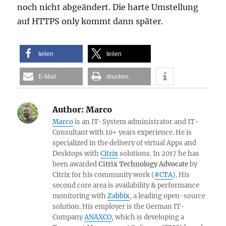
noch nicht abgeändert. Die harte Umstellung
auf HTTPS only kommt dann später.
teilen
teilen
E-Mail
drucken
Author:
Marco
Marco
is an IT-System administrator and IT-
Consultant with 10+ years experience. He is
specialized in the delivery of virtual Apps and
Desktops with
Citrix
solutions. In 2017 he has
been awarded
Citrix Technology Advocate
by
Citrix for his community work (
#CTA
). His
second core area is availability & performance
monitoring with
Zabbix
, a leading open-source
solution. His employer is the German IT-
Company
ANAXCO
, which is developing a