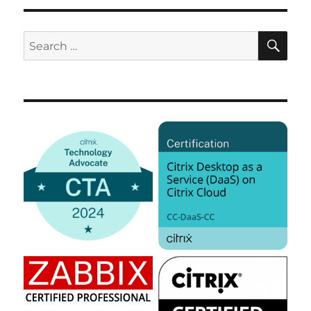
SE
Search
for: