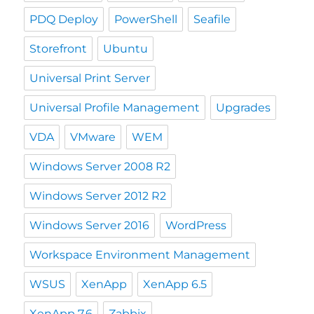
PDQ Deploy
PowerShell
Seafile
Storefront
Ubuntu
Universal Print Server
Universal Profile Management
Upgrades
VDA
VMware
WEM
Windows Server 2008 R2
Windows Server 2012 R2
Windows Server 2016
WordPress
Workspace Environment Management
WSUS
XenApp
XenApp 6.5
XenApp 7.6
Zabbix