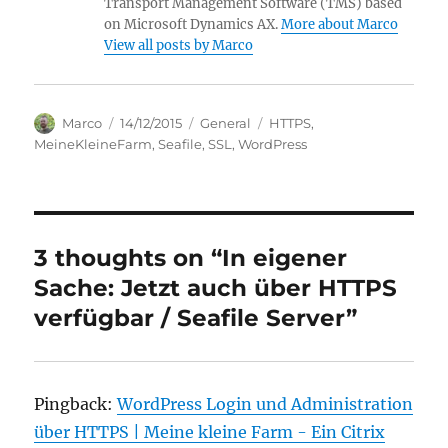
Transport Management Software (TMS) based
on Microsoft Dynamics AX.
More about Marco
View all posts by Marco
Author
Posted
Categories
Tags
Marco
14/12/2015
General
HTTPS
,
on
MeineKleineFarm
,
Seafile
,
SSL
,
WordPress
3 thoughts on “In eigener
Sache: Jetzt auch über HTTPS
verfügbar / Seafile Server”
Pingback:
WordPress Login und Administration
über HTTPS | Meine kleine Farm - Ein Citrix