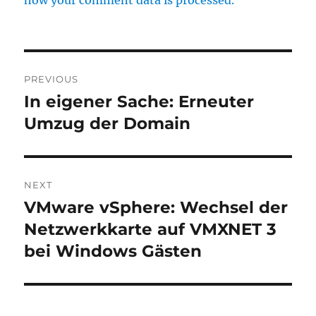
how your comment data is processed.
Post
PREVIOUS
navigation
In eigener Sache: Erneuter
Previous
post:
Umzug der Domain
NEXT
VMware vSphere: Wechsel der
Next
post:
Netzwerkkarte auf VMXNET 3
bei Windows Gästen