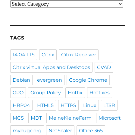
Categories
TAGS
14.04 LTS
Citrix
Citrix Receiver
Citrix virtual Apps and Desktops
CVAD
Debian
evergreen
Google Chrome
GPO
Group Policy
Hotfix
Hotfixes
HRP04
HTML5
HTTPS
Linux
LTSR
MCS
MDT
MeineKleineFarm
Microsoft
mycugc.org
NetScaler
Office 365