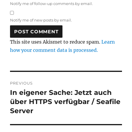
Notify me of follow-up comments by email.
Notify me of new posts by email.
This site uses Akismet to reduce spam.
Learn
how your comment data is processed.
Post
PREVIOUS
navigation
In eigener Sache: Jetzt auch
Previous
post:
über HTTPS verfügbar / Seafile
Server