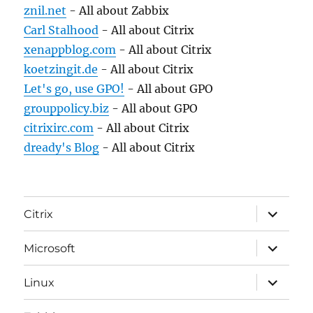
znil.net
- All about Zabbix
Carl Stalhood
- All about Citrix
xenappblog.com
- All about Citrix
koetzingit.de
- All about Citrix
Let's go, use GPO!
- All about GPO
grouppolicy.biz
- All about GPO
citrixirc.com
- All about Citrix
dready's Blog
- All about Citrix
expand
Citrix
child
menu
expand
Microsoft
child
menu
expand
Linux
child
menu