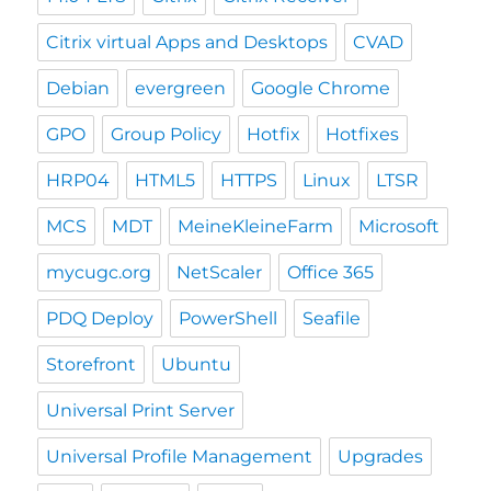
Citrix virtual Apps and Desktops
CVAD
Debian
evergreen
Google Chrome
GPO
Group Policy
Hotfix
Hotfixes
HRP04
HTML5
HTTPS
Linux
LTSR
MCS
MDT
MeineKleineFarm
Microsoft
mycugc.org
NetScaler
Office 365
PDQ Deploy
PowerShell
Seafile
Storefront
Ubuntu
Universal Print Server
Universal Profile Management
Upgrades