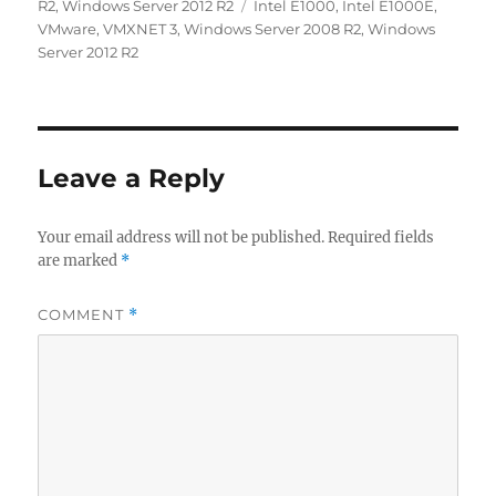
on
Tags
R2
,
Windows Server 2012 R2
Intel E1000
,
Intel E1000E
,
VMware
,
VMXNET 3
,
Windows Server 2008 R2
,
Windows
Server 2012 R2
Leave a Reply
Your email address will not be published.
Required fields
are marked
*
COMMENT
*