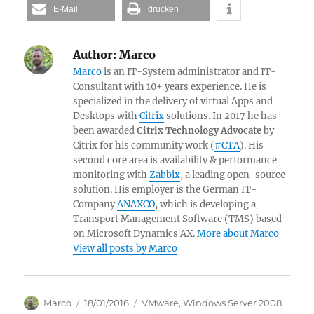
E-Mail
drucken
Author:
Marco
Marco
is an IT-System administrator and IT-
Consultant with 10+ years experience. He is
specialized in the delivery of virtual Apps and
Desktops with
Citrix
solutions. In 2017 he has
been awarded
Citrix Technology Advocate
by
Citrix for his community work (
#CTA
). His
second core area is availability & performance
monitoring with
Zabbix
, a leading open-source
solution. His employer is the German IT-
Company
ANAXCO
, which is developing a
Transport Management Software (TMS) based
on Microsoft Dynamics AX.
More about Marco
View all posts by Marco
Author
Posted
Categories
Marco
18/01/2016
VMware
,
Windows Server 2008