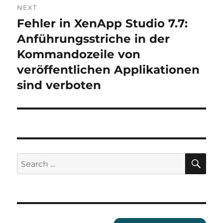
NEXT
Fehler in XenApp Studio 7.7:
Next
post:
Anführungsstriche in der
Kommandozeile von
veröffentlichen Applikationen
sind verboten
SE
Search
for: