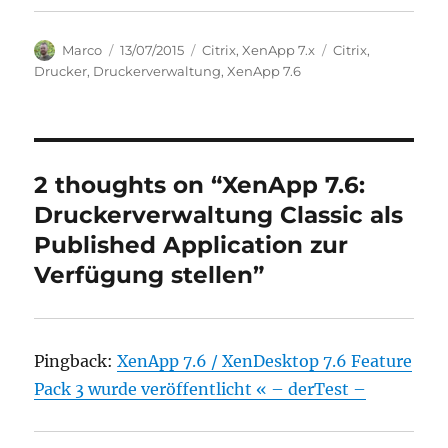
Author
Posted
Categories
Tags
Marco
13/07/2015
Citrix
,
XenApp 7.x
Citrix
,
on
Drucker
,
Druckerverwaltung
,
XenApp 7.6
2 thoughts on “XenApp 7.6:
Druckerverwaltung Classic als
Published Application zur
Verfügung stellen”
Pingback:
XenApp 7.6 / XenDesktop 7.6 Feature
Pack 3 wurde veröffentlicht « – derTest –