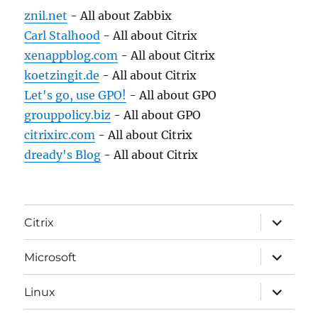
znil.net
- All about Zabbix
Carl Stalhood
- All about Citrix
xenappblog.com
- All about Citrix
koetzingit.de
- All about Citrix
Let's go, use GPO!
- All about GPO
grouppolicy.biz
- All about GPO
citrixirc.com
- All about Citrix
dready's Blog
- All about Citrix
expand
Citrix
child
menu
expand
Microsoft
child
menu
expand
Linux
child
menu