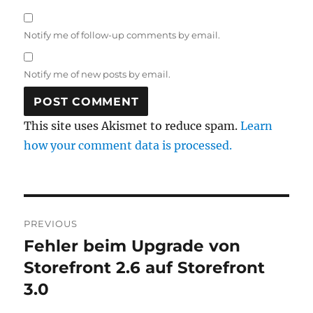
Notify me of follow-up comments by email.
Notify me of new posts by email.
This site uses Akismet to reduce spam.
Learn
how your comment data is processed.
Post
PREVIOUS
navigation
Fehler beim Upgrade von
Previous
post:
Storefront 2.6 auf Storefront
3.0