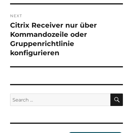
NEXT
Citrix Receiver nur über
Next
post:
Kommandozeile oder
Gruppenrichtlinie
konfigurieren
SE
Search
for: