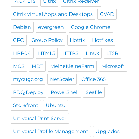
14.04 LTS
Citrix
Citrix Receiver
Citrix virtual Apps and Desktops
CVAD
Debian
evergreen
Google Chrome
GPO
Group Policy
Hotfix
Hotfixes
HRP04
HTML5
HTTPS
Linux
LTSR
MCS
MDT
MeineKleineFarm
Microsoft
mycugc.org
NetScaler
Office 365
PDQ Deploy
PowerShell
Seafile
Storefront
Ubuntu
Universal Print Server
Universal Profile Management
Upgrades