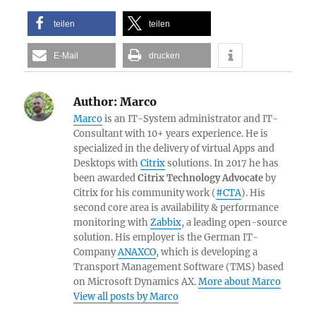
teilen
teilen
E-Mail
drucken
Author:
Marco
Marco
is an IT-System administrator and IT-
Consultant with 10+ years experience. He is
specialized in the delivery of virtual Apps and
Desktops with
Citrix
solutions. In 2017 he has
been awarded
Citrix Technology Advocate
by
Citrix for his community work (
#CTA
). His
second core area is availability & performance
monitoring with
Zabbix
, a leading open-source
solution. His employer is the German IT-
Company
ANAXCO
, which is developing a
Transport Management Software (TMS) based
on Microsoft Dynamics AX.
More about Marco
View all posts by Marco